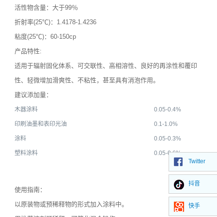
活性物含量：大于99％
折射率(25℃)：1.4178-1.4236
粘度(25℃)：60-150cp
产品特性:
适用于辐射固化体系、可交联性、高相溶性、良好的再涂性和覆印
性、轻微增加滑爽性、不粘性，甚至具有消泡作用。
建议添加量：
木器涂料
0.05-0.4%
印刷油墨和表印光油
0.1-1.0%
涂料
0.05-0.3%
塑料涂料
0.05-0.6%
Twitter
抖音
使用指南：
以原装物或预稀释物的形式加入涂料中。
快手