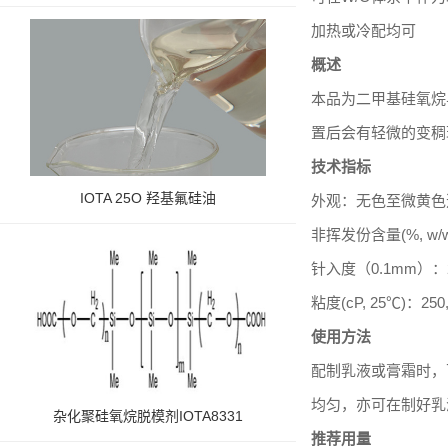
加热或冷配均可
概述
本品为二甲基硅氧烷
置后会有轻微的变稠
技术指标
IOTA 25O 羟基氟硅油
外观：无色至微黄色
非挥发份含量(%, w/w
针入度（0.1mm）：23
粘度(cP, 25℃)：250,
使用方法
配制乳液或膏霜时，
均匀，亦可在制好乳
杂化聚硅氧烷脱模剂IOTA8331
推荐用量