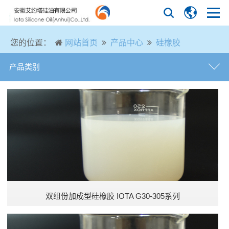
您的位置：
网站首页
产品中心
硅橡胶
产品类别
甲基苯基硅油
改性苯基硅油
聚醚硅油
普通硅油
双组份加成型硅橡胶 IOTA G30-305系列
特种硅油