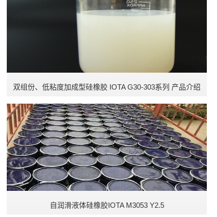
乙基硅油
硅树脂
聚硅氮烷树脂
苯基硅烷
双组份、低粘度加成型硅橡胶 IOTA G30-303系列 产品介绍
硅橡胶
硅烷
耐高温胶粘剂
室温固化胶粘剂
自润滑液体硅橡胶IOTA M3053 Y2.5