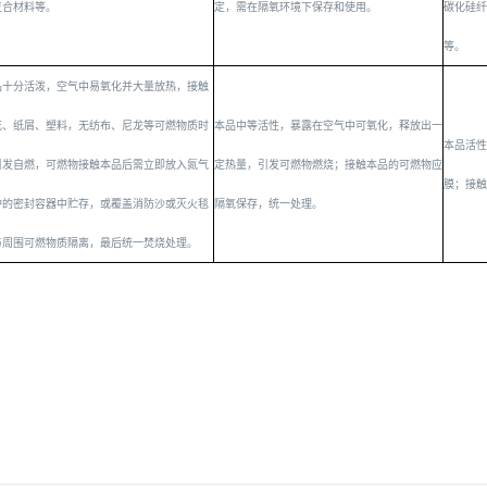
复合材料等。
定，需在隔氧环境下保存和使用。
碳化硅纤
等。
品十分活泼，空气中易氧化并大量放热，接触
花、纸屑、塑料，无纺布、尼龙等可燃物质时
本品中等活性，暴露在空气中可氧化，释放出一
本品活性
引发自燃，可燃物接触本品后需立即放入氮气
定热量，引发可燃物燃烧；接触本品的可燃物应
膜；接触
护的密封容器中贮存，或覆盖消防沙或灭火毯
隔氧保存，统一处理。
与周围可燃物质隔离，最后统一焚烧处理。