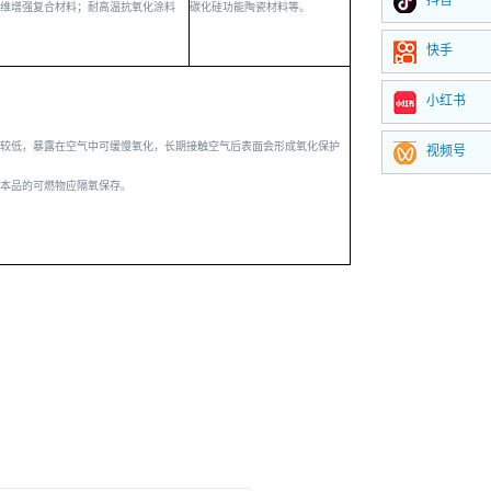
抖音
维增强复合材料；耐高温抗氧化涂料
碳化硅功能陶瓷材料等。
快手
小红书
较低，暴露在空气中可缓慢氧化，长期接触空气后表面会形成氧化保护
视频号
本品的可燃物应隔氧保存。