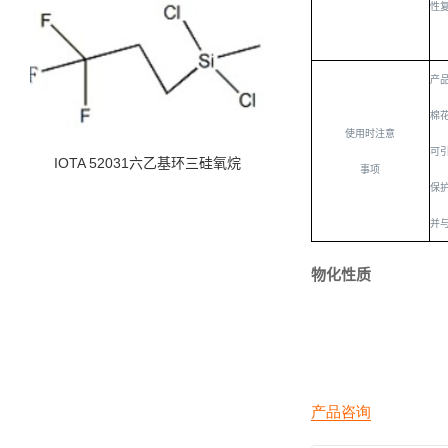
性
产
棉
使用时注意
可
IOTA 52031六乙基环三硅氧烷
事项
保
并
物化性质