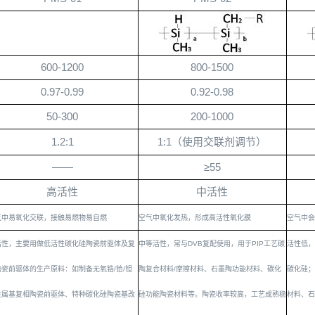
600-1200
800-1500
0.97-0.99
0.92-0.98
50-300
200-1000
1.2:1
1:1（使用交联剂调节）
——
≥
55
高活性
中活性
气中易氧化交联，接触易燃物易自燃
空气中氧化发热，形成高活性氧化膜
空气中会
活性，主要用做低活性碳化硅陶瓷前驱体及复
中等活性，常与
DVB
复配使用，用于
PIP
工艺碳
活性低，
陶瓷前驱体的生产原料：如制备无氧锆
/
铪
/
钽
陶复合材料
/
摩擦材料、石墨陶功能材料、碳化
碳化硅；
金属基复相陶瓷前驱体、特种碳化硅陶瓷基改
硅功能陶瓷材料等。陶瓷收率较高，工艺成熟稳
材料、石