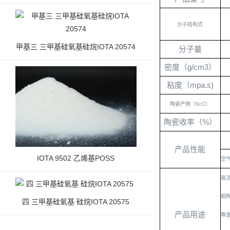
分子结构式
甲基三 三甲基硅氧基硅烷IOTA 20574
分子量
密度（
g/cm
3
）
粘度（
mpa.s)
陶瓷产物（
Si:C
）
陶瓷收率（
%
）
产品性能
IOTA 9502 乙烯基POSS
空
高
相
四 三甲基硅氧基 硅烷IOTA 20575
产品用途
等