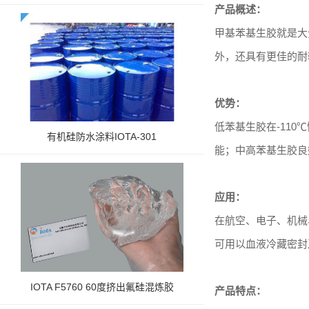
产品概述：
甲基苯基生胶就是大
外，还具有更佳的耐
优势：
低苯基生胶在
-
11
有机硅防水涂料IOTA-301
能；中高苯基生胶良
应用：
在航空、电子、机械
可用以血液冷藏密封
IOTA F5760 60度挤出氟硅混炼胶
产品特点：