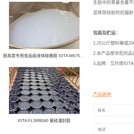
生胶中的苯基含量不
显体现硅胶的抗辐射
包装及贮运：
1.25公斤塑料桶或
20
2.本产品按非危险
厨具类专用食品级液体硅橡胶 IOTA M6750系列
3.
品牌：艾约塔
IOTA
IOTA FLSR8040 氟硅灌封胶