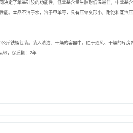
同决定了苯基硅胶的功能性，低苯基含量生胶耐低温最佳，中苯基含
性能。本品不溶于水，溶于甲苯等，具有压缩变形小，耐饱和蒸汽压
0
公斤铁桶包装。装入清洁、干燥的容器中，贮于通风、干燥的库房
品运输，保质期：
2
年