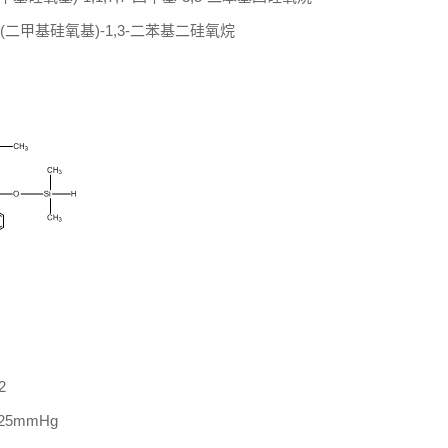
四(二甲基硅氧基)-1,3-二苯基二硅氧烷
2
.25mmHg