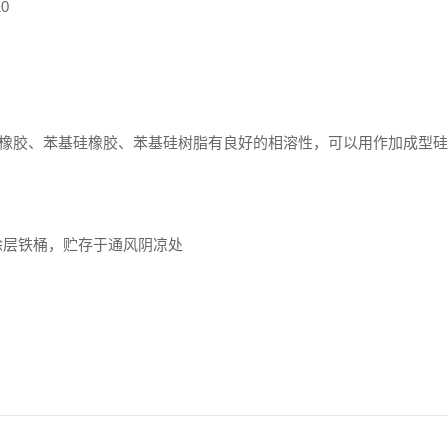
0
橡胶、苯基硅橡胶、苯基硅树脂有良好的相溶性，可以用作加成型硅
0kg涂层铁桶，贮存于通风阴凉处