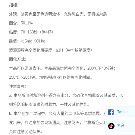
指标：
外观：淡黄色至无色透明液体，允许乳白光，无机械杂质
固含：50±1%
黏度：70~150秒（涂4杯）
酸值：＜5mg KOH/g
清漆漆膜完全固化后硬度：≥1H（中华铅笔硬度）
固化方式：
本品可以常温表干。本品高温烘烤完全固化，200℃下40分钟；
250℃下20分钟。加氨基树脂可以缩短固化时间。
注意事项：
a. 本品所用稀释溶剂不得含有水分，含硫化合物吡啶及其杂质，否
则将影响树脂漆膜的附着力、干性及其他性能。
Twitter
b. 本品在加工过程中，会有大量的二甲苯等易燃易爆、有毒溶剂挥
发出来，应注意加强现场通风，注意防火，严格断绝火源。操作人
抖音
员应注意劳动保护。