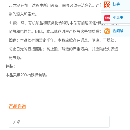
快手
c. 本品在加工过程中所用设备、器具必须是洁净的。严防粉尘、异
物的混入和带水。
小红书
d. 酸、碱、有机酸盐和胺类化合物对本品有加速固化作用，并影响
视频号
耐热和电性能。因此，本品储存时应严格与这些物质隔绝开来。
贮存：
本品贮存期暂定半年。本品应贮存在通风、阴凉、干燥处，
防止日光的直接照射；防止酸、碱液的严重污染，并应隔绝火源远
离热源。
包装：
采用200kg铁桶包装。