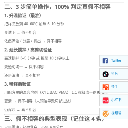
二、3 步简单操作，100% 判定真假不相容
1. 升温验证（最准）
把样品放到 40–60℃ 加热 5–10 分钟
变透明 → 假不相容
依然浑浊 / 分层 / 析出 → 真不相容
2. 延长搅拌 / 高剪切验证
高速搅拌 3–5 分钟 或 振荡 10 分钟以上
Twitter
变透明均一 → 假不相容
抖音
还是浑浊 → 真不相容
3. 稀释后验证
快手
用配方里的混合溶剂（XYL:BAC:PMA） 1:1 稀释流平剂再加入
小红书
变清 → 假不相容（未预溶导致局部过浓）
仍浑浊 → 真不相容
视频号
三、假不相容的典型表现（记住这 4 条）
只是雾浊 / 轻微乳白，不是明显分层