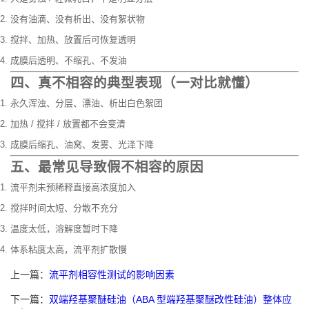
没有油滴、没有析出、没有絮状物
搅拌、加热、放置后可恢复透明
成膜后透明、不缩孔、不发油
四、真不相容的典型表现（一对比就懂）
永久浑浊、分层、漂油、析出白色絮团
加热 / 搅拌 / 放置都不会变清
成膜后缩孔、油窝、发雾、光泽下降
五、最常见导致假不相容的原因
流平剂未预稀释直接高浓度加入
搅拌时间太短、分散不充分
温度太低，溶解度暂时下降
体系粘度太高，流平剂扩散慢
上一篇：
流平剂相容性测试的影响因素
下一篇：
双端羟基聚醚硅油（ABA 型端羟基聚醚改性硅油）整体应